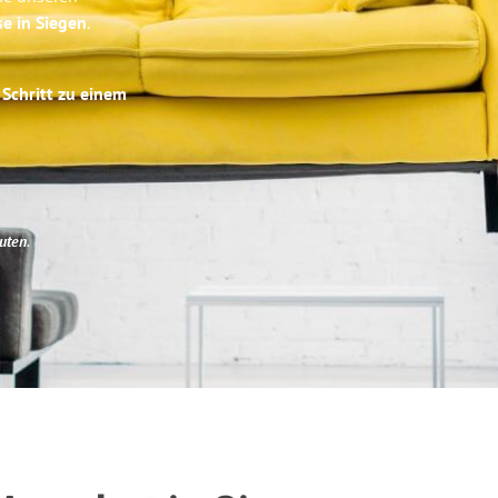
se in Siegen
.
 Schritt zu einem
uten
.