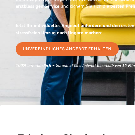
erstklassigen Service
und sichern Sie sich die
besten Prei
Jetzt Ihr individuelles Angebot anfordern und den ersten
stressfreien Umzug nach Ungarn machen:
UNVERBINDLICHES ANGEBOT ERHALTEN
100% unverbindlich
– Garantiert eine Antwort
innerhalb von 15 Min