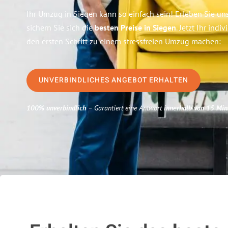
Ihr Umzug in Siegen kann so einfach sein! Erleben Sie u
sichern Sie sich die
besten Preise in Siegen
. Jetzt Ihr ind
den ersten Schritt zu einem stressfreien Umzug machen:
UNVERBINDLICHES ANGEBOT ERHALTEN
100% unverbindlich
– Garantiert eine Antwort
innerhalb von 15 Min