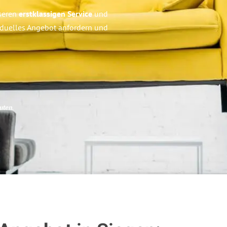
nseren
erstklassigen Service
und
ividuelles Angebot anfordern und
uten
.