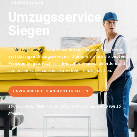
EBERSBACHER
Umzugsservice
Siegen
Ihr
Umzug in Siegen
kann so einfach sein! Erleben Sie unseren
erstklassigen Umzugsservice
und sichern Sie sich die
besten
Preise in Siegen
. Jetzt Ihr individuelles Angebot anfordern und
den ersten Schritt zu einem stressfreien Umzug machen:
UNVERBINDLICHES ANGEBOT ERHALTEN
100% unverbindlich
– Garantiert eine Antwort
innerhalb von 15
Minuten
.