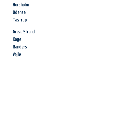
Horsholm
Odense
Tastrup
Greve Strand
Koge
Randers
Vejle
Jetzt anfragen &
Angebot
mit Best-Preis
erhalten!
Schicken Sie uns jetzt Ihre unverbindliche Anfrage und sichern