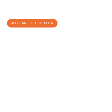
Sie sich Ihr
individuelles Umzugsangebot für Ihr Anliegen in
Siegen
zum Best-Preis! Nutzen Sie die Gelegenheit für einen
stressfreien Umzug
mit maximalem Komfort:
JETZT ANGEBOT ERHALTEN