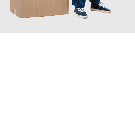
JETZT ANFRAGEN
Erleben Sie mit Umzugsmeister Ebersbacher Siegen, wie
einfach
und stressfrei Ihr Umzug Siegen Randers
sein kann. Unser
Expertenteam steht bereit, um Ihnen einen reibungslosen
Übergang in Ihr neues Zuhause zu garantieren.
Jetzt
unverbindliches Angebot
erhalten &
100€ sparen: