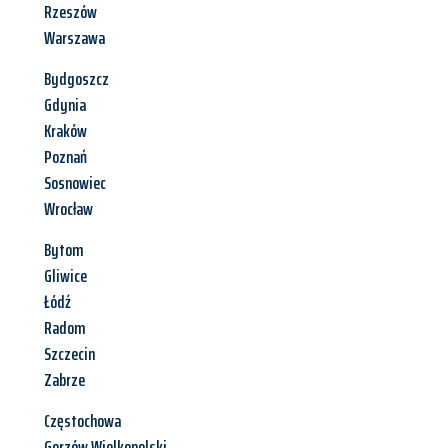
Rzeszów
Warszawa
Bydgoszcz
Gdynia
Kraków
Poznań
Sosnowiec
Wrocław
Bytom
Gliwice
Łódź
Radom
Szczecin
Zabrze
Częstochowa
Gorzów Wielkopolski