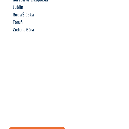
Lublin
Ruda Śląska
Toruń
Zielona Góra
Jetzt anfragen &
Angebot
mit Best-Preis
erhalten!
Schicken Sie uns jetzt Ihre unverbindliche Anfrage und sichern
Sie sich Ihr
individuelles Umzugsangebot für Ihr Anliegen in
Siegen
zum Best-Preis! Nutzen Sie die Gelegenheit für einen
stressfreien Umzug
mit maximalem Komfort: