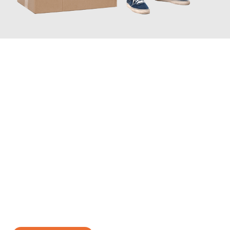
JETZT ANFRAGEN
Erleben Sie mit Umzugsmeister Ebersbacher Siegen, wie
einfach
und stressfrei Ihr Umzug Siegen Bytom
sein kann. Unser
Expertenteam steht bereit, um Ihnen einen reibungslosen
Übergang in Ihr neues Zuhause zu garantieren.
Jetzt
unverbindliches Angebot
erhalten &
100€ sparen: