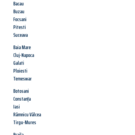
Bacau
Buzau
Focsani
Pitesti
Suceava
Baia Mare
Cluj-Napoca
Galati
Ploiesti
Temeswar
Botosani
Constanța
Iasi
Râmnicu Vâlcea
Tirgu-Mures
Braila