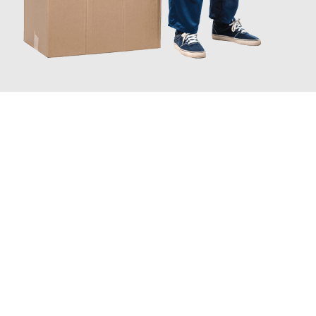
JETZT ANFRAGEN
Erleben Sie mit Umzugsmeister Ebersbacher Siegen, wie
einfach
und stressfrei Ihr Umzug Siegen Satu-Mare
sein kann. Unser
Expertenteam steht bereit, um Ihnen einen reibungslosen
Übergang in Ihr neues Zuhause zu garantieren.
Jetzt
unverbindliches Angebot
erhalten &