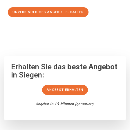
UNVERBINDLICHES ANGEBOT ERHALTEN
100% unverbindlich
– Garantiert eine Antwort
innerhalb von 15
Minuten
.
Erhalten Sie das
beste Angebot
in Siegen:
ANGEBOT ERHALTEN
Angebot
in 15 Minuten
(garantiert).