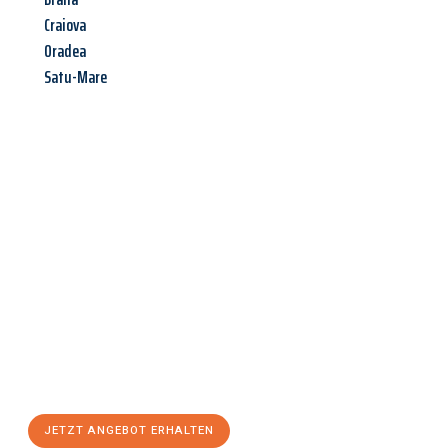
Craiova
Oradea
Satu-Mare
Jetzt anfragen &
Angebot
mit Best-Preis
erhalten!
Schicken Sie uns jetzt Ihre unverbindliche Anfrage und sichern
Sie sich Ihr
individuelles Umzugsangebot für Ihr Anliegen in
Siegen
zum Best-Preis! Nutzen Sie die Gelegenheit für einen
stressfreien Umzug
mit maximalem Komfort:
JETZT ANGEBOT ERHALTEN