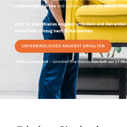
erstklassigen Service
und sichern Sie sich die
besten Prei
Jetzt Ihr individuelles Angebot anfordern und den ersten
stressfreien Umzug nach Türkei machen:
UNVERBINDLICHES ANGEBOT ERHALTEN
100% unverbindlich
– Garantiert eine Antwort
innerhalb von 15 Min