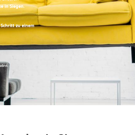
se in Siegen
.
 Schritt zu einem
uten
.