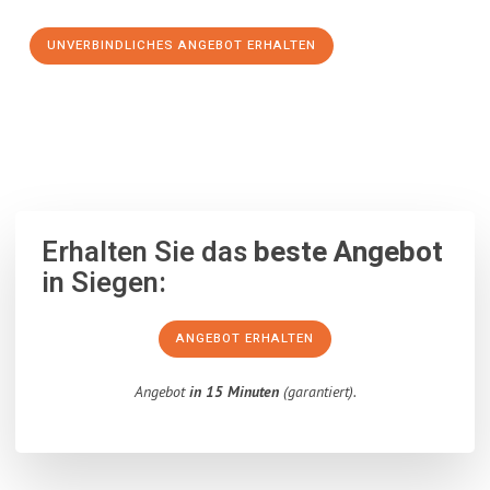
UNVERBINDLICHES ANGEBOT ERHALTEN
100% unverbindlich
– Garantiert eine Antwort
innerhalb von 15
Minuten
.
Erhalten Sie das
beste Angebot
in Siegen:
ANGEBOT ERHALTEN
Angebot
in 15 Minuten
(garantiert).