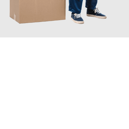
JETZT ANFRAGEN
Erleben Sie mit Umzugsmeister Ebersbacher Siegen, wie
einfach
und stressfrei Ihr Umzug Siegen Wolfsburg
sein kann. Unser
Expertenteam steht bereit, um Ihnen einen reibungslosen
Übergang in Ihr neues Zuhause zu garantieren.
Jetzt
unverbindliches Angebot
erhalten &