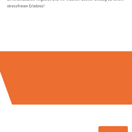
stressfreien Erlebnis!
Umzugsmeister Ebersbacher in
Zahlen: