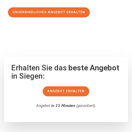
UNVERBINDLICHES ANGEBOT ERHALTEN
100% unverbindlich
– Garantiert eine Antwort
innerhalb von 15
Minuten
.
Erhalten Sie das
beste Angebot
in Siegen:
ANGEBOT ERHALTEN
Angebot
in 15 Minuten
(garantiert).