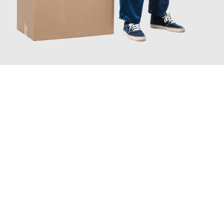
JETZT ANFRAGEN
Erleben Sie mit Umzugsmeister Ebersbacher Siegen, wie
einfach
und stressfrei Ihr Umzug Siegen Würzburg
sein kann. Unser
Expertenteam steht bereit, um Ihnen einen reibungslosen
Übergang in Ihr neues Zuhause zu garantieren.
Jetzt
unverbindliches Angebot
erhalten &