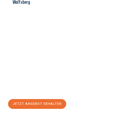
Wolfsberg
Jetzt anfragen &
Angebot
mit Best-Preis
erhalten!
Schicken Sie uns jetzt Ihre unverbindliche Anfrage und sichern
Sie sich Ihr
individuelles Umzugsangebot für Ihr Anliegen in
Siegen
zum Best-Preis! Nutzen Sie die Gelegenheit für einen
stressfreien Umzug
mit maximalem Komfort:
JETZT ANGEBOT ERHALTEN