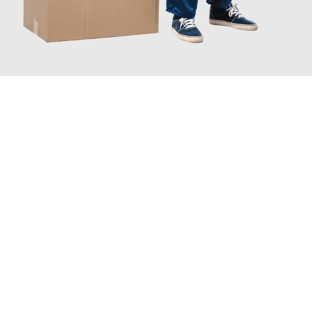
JETZT ANFRAGEN
Erleben Sie mit Umzugsmeister Ebersbacher Siegen, wie
einfach
und stressfrei Ihr Umzug Siegen Salzburg
sein kann. Unser
Expertenteam steht bereit, um Ihnen einen reibungslosen
Übergang in Ihr neues Zuhause zu garantieren.
Jetzt
unverbindliches Angebot
erhalten &
100€ sparen: