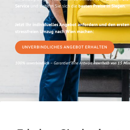
Service
und sichern Sie sich die
besten Preise in Siegen
.
Jetzt Ihr individuelles Angebot anfordern und den ersten
stressfreien Umzug nach Wien machen:
UNVERBINDLICHES ANGEBOT ERHALTEN
100% unverbindlich
– Garantiert eine Antwort
innerhalb von 15 Min