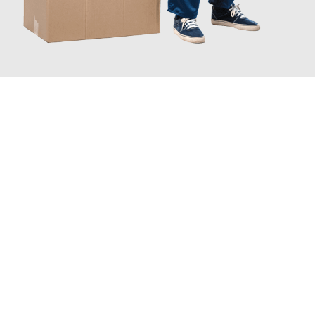
JETZT ANFRAGEN
Erleben Sie mit Umzugsmeister Ebersbacher Siegen, wie
einfach
und stressfrei Ihr Umzug Siegen Kraljevo
sein kann. Unser
Expertenteam steht bereit, um Ihnen einen reibungslosen
Übergang in Ihr neues Zuhause zu garantieren.
Jetzt
unverbindliches Angebot
erhalten &
100€ sparen: