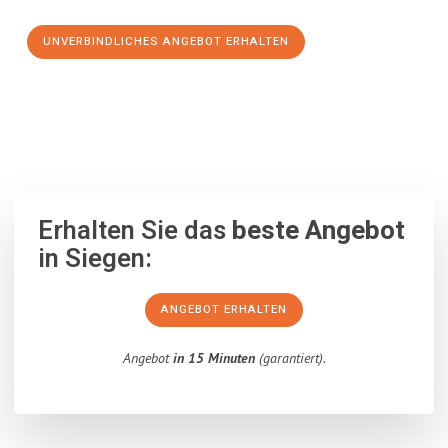
UNVERBINDLICHES ANGEBOT ERHALTEN
100% unverbindlich
– Garantiert eine Antwort
innerhalb von 15
Minuten
.
Erhalten Sie das
beste Angebot
in Siegen:
ANGEBOT ERHALTEN
Angebot
in 15 Minuten
(garantiert).