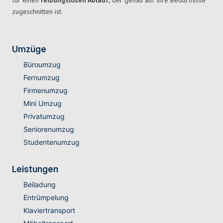
für einen
reibungslosen Ablauf,
der genau auf Ihre Bedürfnisse
zugeschnitten ist.
Umzüge
Büroumzug
Fernumzug
Firmenumzug
Mini Umzug
Privatumzug
Seniorenumzug
Studentenumzug
Leistungen
Beiladung
Entrümpelung
Klaviertransport