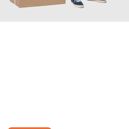
JETZT ANFRAGEN
Erleben Sie mit Umzugsmeister Ebersbacher Siegen, wie
einfach
und stressfrei Ihr Umzug Siegen Brünn
sein kann. Unser
Expertenteam steht bereit, um Ihnen einen reibungslosen
Übergang in Ihr neues Zuhause zu garantieren.
Jetzt
unverbindliches Angebot
erhalten &
100€ sparen: