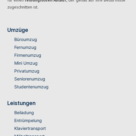
für einen
reibungslosen Ablauf,
der genau auf Ihre Bedürfnisse
zugeschnitten ist.
Umzüge
Büroumzug
Fernumzug
Firmenumzug
Mini Umzug
Privatumzug
Seniorenumzug
Studentenumzug
Leistungen
Beiladung
Entrümpelung
Klaviertransport