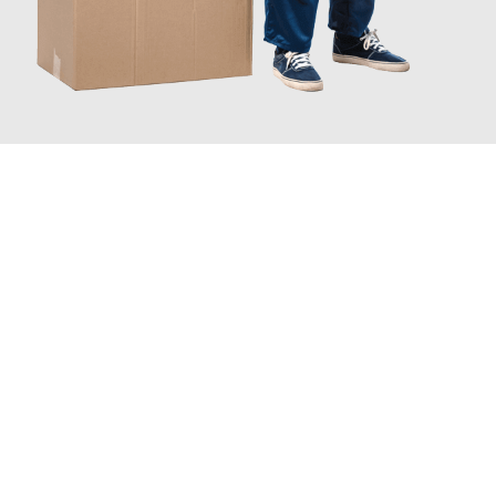
JETZT ANFRAGEN
Erleben Sie mit Umzugsmeister Ebersbacher Siegen, wie
einfach
und stressfrei Ihr Umzug Siegen Marienbad
sein kann. Unser
Expertenteam steht bereit, um Ihnen einen reibungslosen
Übergang in Ihr neues Zuhause zu garantieren.
Jetzt
unverbindliches Angebot
erhalten &