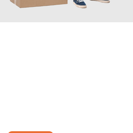
JETZT ANFRAGEN
Erleben Sie mit Umzugsmeister Ebersbacher Siegen, wie
einfach
und stressfrei Ihr Umzug Siegen Foggia
sein kann. Unser
Expertenteam steht bereit, um Ihnen einen reibungslosen
Übergang in Ihr neues Zuhause zu garantieren.
Jetzt
unverbindliches Angebot
erhalten &
100€ sparen: