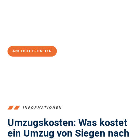
Expertenteam steht bereit, um Ihnen einen reibungslosen
Übergang in Ihr neues Zuhause zu garantieren.
Jetzt
unverbindliches Angebot
erhalten &
100€ sparen:
ANGEBOT ERHALTEN
+4915792653394
INFORMATIONEN
Umzugskosten: Was kostet
ein Umzug von Siegen nach