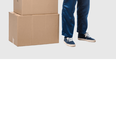
JETZT ANFRAGEN
Erleben Sie mit Umzugsmeister Ebersbacher Siegen, wie
einfach
und stressfrei Ihr Umzug Siegen Reggio Emilia
sein kann. Unser