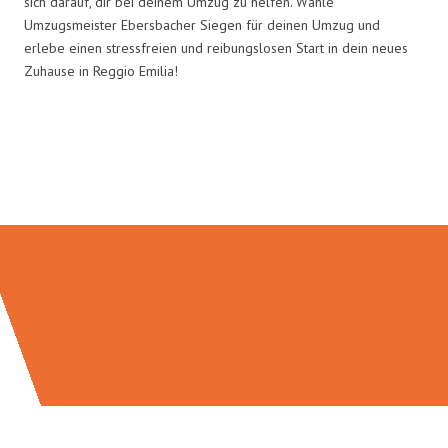
sich darauf, dir bei deinem Umzug zu helfen. Wähle
Umzugsmeister Ebersbacher Siegen für deinen Umzug und
erlebe einen stressfreien und reibungslosen Start in dein neues
Zuhause in Reggio Emilia!
Umzugsmeister Ebersbacher in
Zahlen: