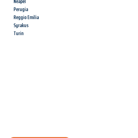
Neapel
Perugia
Reggio Emilia
Syrakus
Turin
Jetzt anfragen &
Angebot
mit Best-Preis
erhalten!
Schicken Sie uns jetzt Ihre unverbindliche Anfrage und sichern
Sie sich Ihr
individuelles Umzugsangebot für Ihr Anliegen in
Siegen
zum Best-Preis! Nutzen Sie die Gelegenheit für einen
stressfreien Umzug
mit maximalem Komfort: