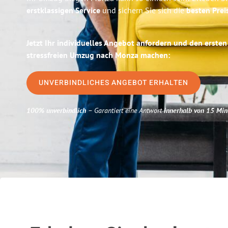
erstklassigen Service
und sichern Sie sich die
besten Prei
Jetzt Ihr individuelles Angebot anfordern und den ersten
stressfreien Umzug nach Monza machen:
UNVERBINDLICHES ANGEBOT ERHALTEN
100% unverbindlich
– Garantiert eine Antwort
innerhalb von 15 Min