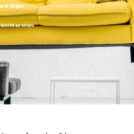
se in Siegen
.
 Schritt zu einem
uten
.