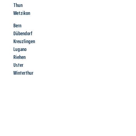
Thun
Wetzikon
Bern
Dübendorf
Kreuzlingen
Lugano
Riehen
Uster
Winterthur
Jetzt anfragen &
Angebot
mit Best-Preis
erhalten!