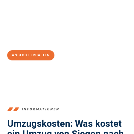
und stressfrei Ihr Umzug Siegen La Chaux-de-Fonds
sein kann.
Unser Expertenteam steht bereit, um Ihnen einen reibungslosen
Übergang in Ihr neues Zuhause zu garantieren.
Jetzt
unverbindliches Angebot
erhalten &
100€ sparen:
ANGEBOT ERHALTEN
+4915792653394
INFORMATIONEN
Umzugskosten: Was kostet