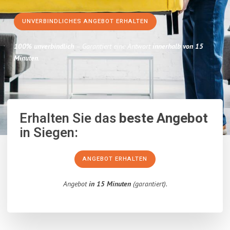
UNVERBINDLICHES ANGEBOT ERHALTEN
100% unverbindlich
– Garantiert eine Antwort
innerhalb von 15
Minuten
.
Erhalten Sie das
beste Angebot
in Siegen:
ANGEBOT ERHALTEN
Angebot
in 15 Minuten
(garantiert).