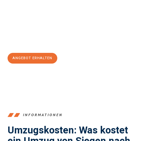
und stressfrei Ihr Umzug Siegen Rapperswil-Jona
sein kann.
Unser Expertenteam steht bereit, um Ihnen einen reibungslosen
Übergang in Ihr neues Zuhause zu garantieren.
Jetzt
unverbindliches Angebot
erhalten &
100€ sparen:
ANGEBOT ERHALTEN
+4915792653394
INFORMATIONEN
Umzugskosten: Was kostet