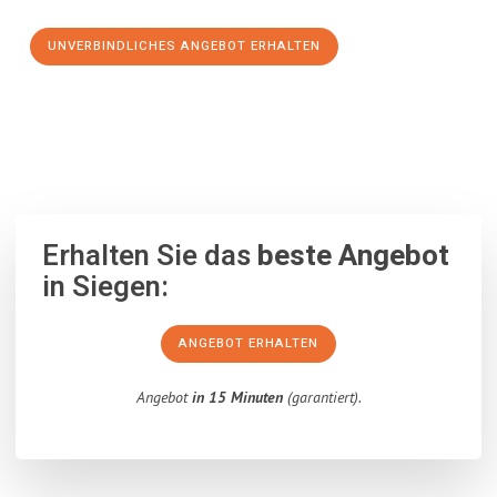
UNVERBINDLICHES ANGEBOT ERHALTEN
100% unverbindlich
– Garantiert eine Antwort
innerhalb von 15
Minuten
.
Erhalten Sie das
beste Angebot
in Siegen:
ANGEBOT ERHALTEN
Angebot
in 15 Minuten
(garantiert).