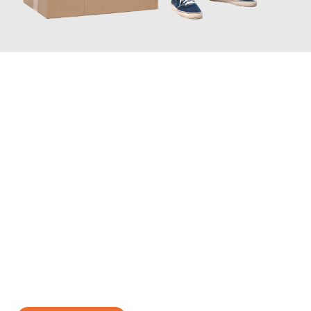
JETZT ANFRAGEN
Erleben Sie mit Umzugsmeister Ebersbacher Siegen, wie
einfach
und stressfrei Ihr Umzug Siegen Sitten
sein kann. Unser
Expertenteam steht bereit, um Ihnen einen reibungslosen
Übergang in Ihr neues Zuhause zu garantieren.
Jetzt
unverbindliches Angebot
erhalten &
100€ sparen: