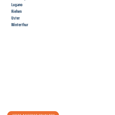
Lugano
Riehen
Uster
Winterthur
Jetzt anfragen &
Angebot
mit Best-Preis
erhalten!
Schicken Sie uns jetzt Ihre unverbindliche Anfrage und sichern
Sie sich Ihr
individuelles Umzugsangebot für Ihr Anliegen in
Siegen
zum Best-Preis! Nutzen Sie die Gelegenheit für einen
stressfreien Umzug
mit maximalem Komfort: