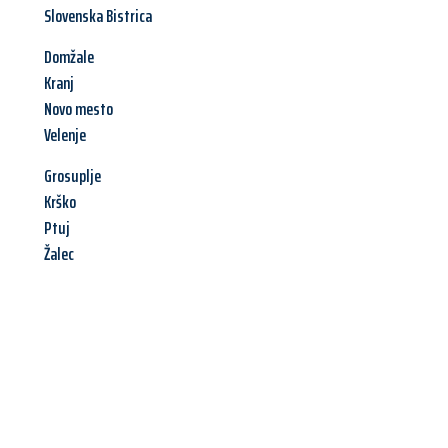
Slovenska Bistrica
Domžale
Kranj
Novo mesto
Velenje
Grosuplje
Krško
Ptuj
Žalec
Jetzt anfragen &
Angebot