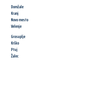
Domžale
Kranj
Novo mesto
Velenje
Grosuplje
Krško
Ptuj
Žalec
Jetzt anfragen &
Angebot
mit Best-Preis
erhalten!