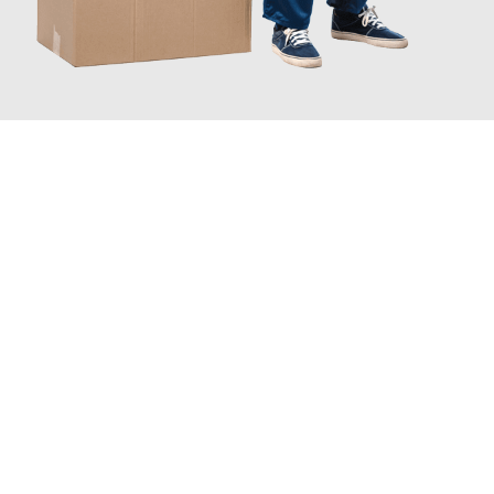
JETZT ANFRAGEN
Erleben Sie mit Umzugsmeister Ebersbacher Siegen, wie
einfach
und stressfrei Ihr Umzug Siegen Kamnik
sein kann. Unser
Expertenteam steht bereit, um Ihnen einen reibungslosen
Übergang in Ihr neues Zuhause zu garantieren.
Jetzt
unverbindliches Angebot
erhalten &
100€ sparen: