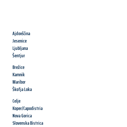
Ajdovščina
Jesenice
Ljubljana
Šentjur
Brežice
Kamnik
Maribor
Škofja Loka
Celje
Koper/Capodistria
Nova Gorica
Slovenska Bistrica