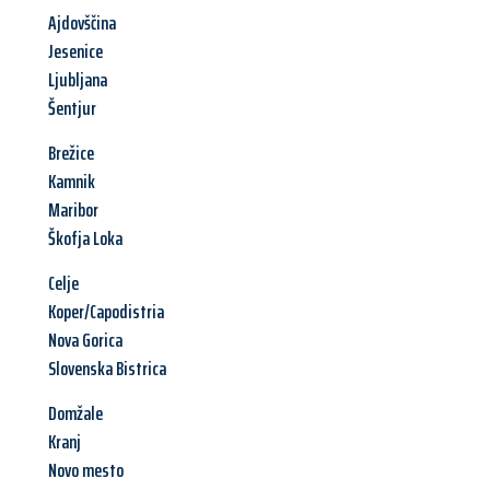
Ajdovščina
Jesenice
Ljubljana
Šentjur
Brežice
Kamnik
Maribor
Škofja Loka
Celje
Koper/Capodistria
Nova Gorica
Slovenska Bistrica
Domžale
Kranj
Novo mesto