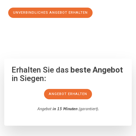
UNVERBINDLICHES ANGEBOT ERHALTEN
100% unverbindlich
– Garantiert eine Antwort
innerhalb von 15
Minuten
.
Erhalten Sie das
beste Angebot
in Siegen:
ANGEBOT ERHALTEN
Angebot
in 15 Minuten
(garantiert).