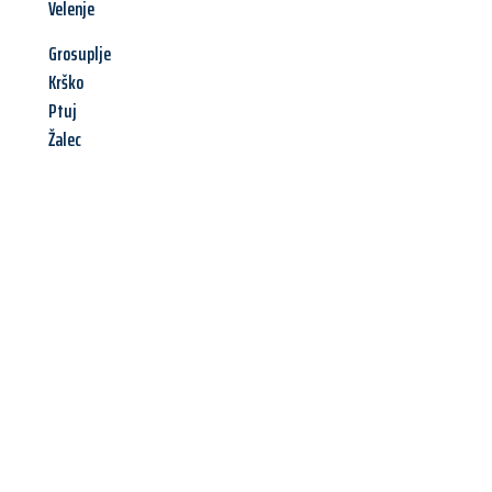
Velenje
Grosuplje
Krško
Ptuj
Žalec
Jetzt anfragen &
Angebot
mit Best-Preis
erhalten!
Schicken Sie uns jetzt Ihre unverbindliche Anfrage und sichern
Sie sich Ihr
individuelles Umzugsangebot für Ihr Anliegen in
Siegen
zum Best-Preis! Nutzen Sie die Gelegenheit für einen
stressfreien Umzug
mit maximalem Komfort: