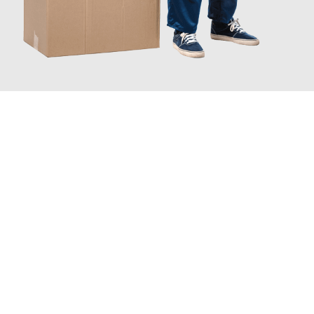
JETZT ANFRAGEN
Erleben Sie mit Umzugsmeister Ebersbacher Siegen, wie
einfach
und stressfrei Ihr Umzug Siegen Škofja Loka
sein kann. Unser
Expertenteam steht bereit, um Ihnen einen reibungslosen
Übergang in Ihr neues Zuhause zu garantieren.
Jetzt
unverbindliches Angebot
erhalten &