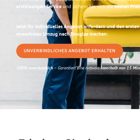
erstklassigen Service
und sichern Sie sich die
besten Prei
Jetzt Ihr individuelles Angebot anfordern und den ersten
stressfreien Umzug nach Douglas machen:
UNVERBINDLICHES ANGEBOT ERHALTEN
100% unverbindlich
– Garantiert eine Antwort
innerhalb von 15 Min