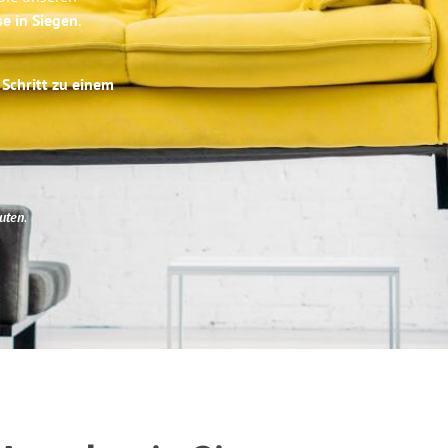
se in Siegen
.
 Schritt zu einem
uten
.