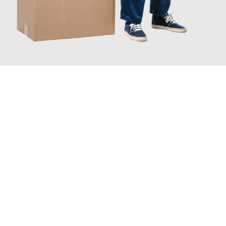
JETZT ANFRAGEN
Erleben Sie mit Umzugsmeister Ebersbacher Siegen, wie
einfach
und stressfrei Ihr Umzug Siegen Gibraltar
sein kann. Unser
Expertenteam steht bereit, um Ihnen einen reibungslosen
Übergang in Ihr neues Zuhause zu garantieren.
Jetzt
unverbindliches Angebot
erhalten &