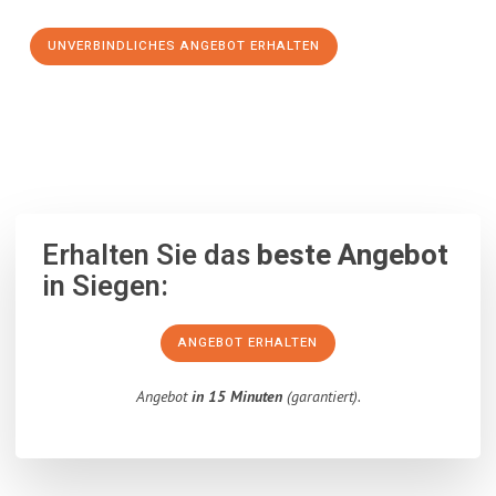
UNVERBINDLICHES ANGEBOT ERHALTEN
100% unverbindlich
– Garantiert eine Antwort
innerhalb von 15
Minuten
.
Erhalten Sie das
beste Angebot
in Siegen:
ANGEBOT ERHALTEN
Angebot
in 15 Minuten
(garantiert).