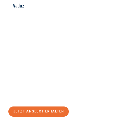
Vaduz
Jetzt anfragen &
Angebot
mit Best-Preis
erhalten!
Schicken Sie uns jetzt Ihre unverbindliche Anfrage und sichern
Sie sich Ihr
individuelles Umzugsangebot für Ihr Anliegen in
Siegen
zum Best-Preis! Nutzen Sie die Gelegenheit für einen
stressfreien Umzug
mit maximalem Komfort:
JETZT ANGEBOT ERHALTEN