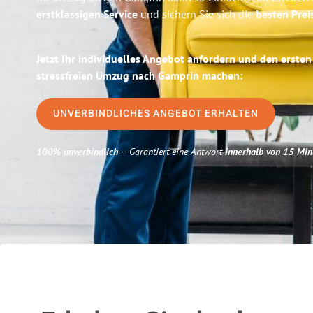
erstklassigen Service
und sichern Sie sich die
besten Prei
Jetzt Ihr individuelles Angebot anfordern und den ersten
stressfreien Umzug nach Gamprin machen:
UNVERBINDLICHES ANGEBOT ERHALTEN
100% unverbindlich
– Garantiert eine Antwort
innerhalb von 15 Min