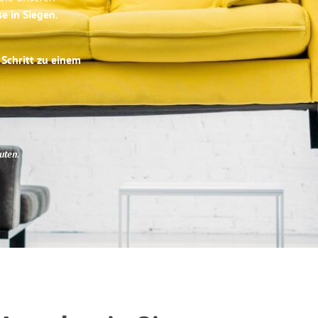
se in Siegen
.
 Schritt zu einem
uten
.