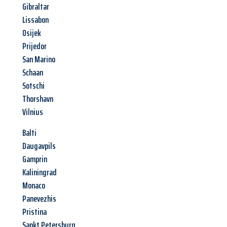
Gibraltar
Lissabon
Osijek
Prijedor
San Marino
Schaan
Sotschi
Thorshavn
Vilnius
Balti
Daugavpils
Gamprin
Kaliningrad
Monaco
Panevezhis
Pristina
Sankt Petersburg