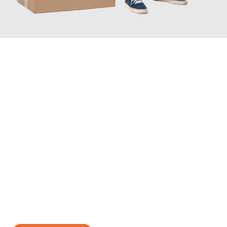
JETZT ANFRAGEN
Erleben Sie mit Umzugsmeister Ebersbacher Siegen, wie
einfach
und stressfrei Ihr Umzug Siegen Tartu
sein kann. Unser
Expertenteam steht bereit, um Ihnen einen reibungslosen
Übergang in Ihr neues Zuhause zu garantieren.
Jetzt
unverbindliches Angebot
erhalten &
100€ sparen: