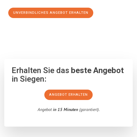
UNVERBINDLICHES ANGEBOT ERHALTEN
100% unverbindlich
– Garantiert eine Antwort
innerhalb von 15
Minuten
.
Erhalten Sie das
beste Angebot
in Siegen:
ANGEBOT ERHALTEN
Angebot
in 15 Minuten
(garantiert).