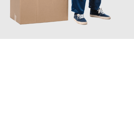
JETZT ANFRAGEN
Erleben Sie mit Umzugsmeister Ebersbacher Siegen, wie
einfach
und stressfrei Ihr Umzug Siegen Bertrange
sein kann. Unser
Expertenteam steht bereit, um Ihnen einen reibungslosen
Übergang in Ihr neues Zuhause zu garantieren.
Jetzt
unverbindliches Angebot
erhalten &