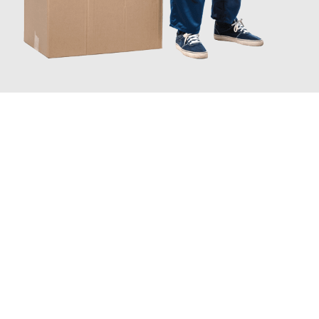
JETZT ANFRAGEN
Erleben Sie mit Umzugsmeister Ebersbacher Siegen, wie
einfach
und stressfrei Ihr Umzug Siegen Schifflange
sein kann. Unser
Expertenteam steht bereit, um Ihnen einen reibungslosen
Übergang in Ihr neues Zuhause zu garantieren.
Jetzt
unverbindliches Angebot
erhalten &