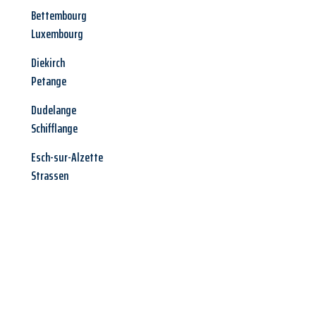
Bettembourg
Luxembourg
Diekirch
Petange
Dudelange
Schifflange
Esch-sur-Alzette
Strassen
Jetzt anfragen &
Angebot
mit Best-Preis
erhalten!