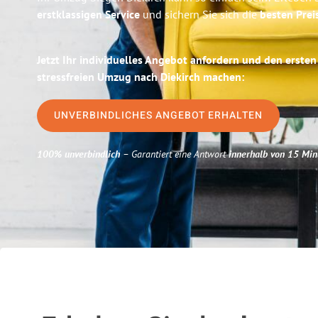
erstklassigen Service
und sichern Sie sich die
besten Prei
Jetzt Ihr individuelles Angebot anfordern und den ersten
stressfreien Umzug nach Diekirch machen:
UNVERBINDLICHES ANGEBOT ERHALTEN
100% unverbindlich
– Garantiert eine Antwort
innerhalb von 15 Min