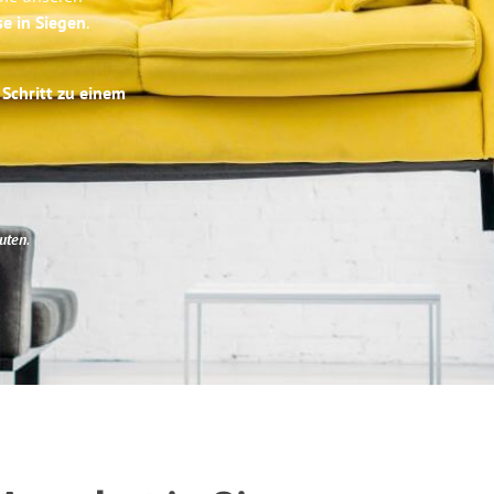
se in Siegen
.
 Schritt zu einem
uten
.