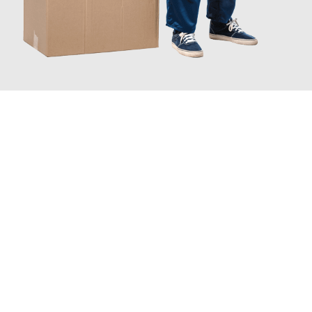
JETZT ANFRAGEN
Erleben Sie mit Umzugsmeister Ebersbacher Siegen, wie
einfach
und stressfrei Ihr Umzug Siegen Dudelange
sein kann. Unser
Expertenteam steht bereit, um Ihnen einen reibungslosen
Übergang in Ihr neues Zuhause zu garantieren.
Jetzt
unverbindliches Angebot
erhalten &