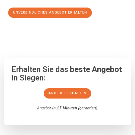
UNVERBINDLICHES ANGEBOT ERHALTEN
100% unverbindlich
– Garantiert eine Antwort
innerhalb von 15
Minuten
.
Erhalten Sie das
beste Angebot
in Siegen:
ANGEBOT ERHALTEN
Angebot
in 15 Minuten
(garantiert).