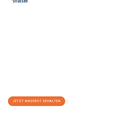
Strassen
Jetzt anfragen &
Angebot
mit Best-Preis
erhalten!
Schicken Sie uns jetzt Ihre unverbindliche Anfrage und sichern
Sie sich Ihr
individuelles Umzugsangebot für Ihr Anliegen in
Siegen
zum Best-Preis! Nutzen Sie die Gelegenheit für einen
stressfreien Umzug
mit maximalem Komfort:
JETZT ANGEBOT ERHALTEN