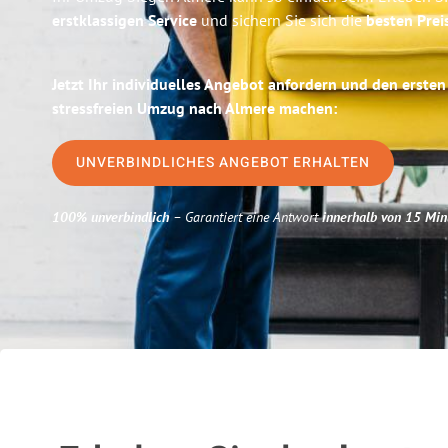
erstklassigen Service
und sichern Sie sich die
besten Prei
Jetzt Ihr individuelles Angebot anfordern und den ersten
stressfreien Umzug nach Almere machen:
UNVERBINDLICHES ANGEBOT ERHALTEN
100% unverbindlich
– Garantiert eine Antwort
innerhalb von 15 Min