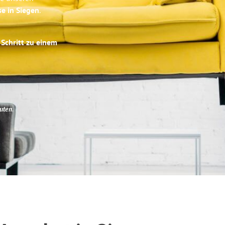
se in Siegen
.
 Schritt zu einem
uten
.