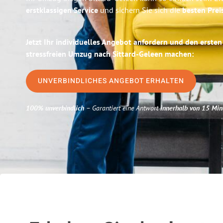
erstklassigen Service
und sichern Sie sich die
besten Prei
Jetzt Ihr individuelles Angebot anfordern und den ersten
stressfreien Umzug nach Sittard-Geleen machen:
UNVERBINDLICHES ANGEBOT ERHALTEN
100% unverbindlich
– Garantiert eine Antwort
innerhalb von 15 Min