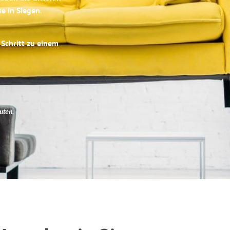
se in Siegen
.
 Schritt zu einem
uten
.