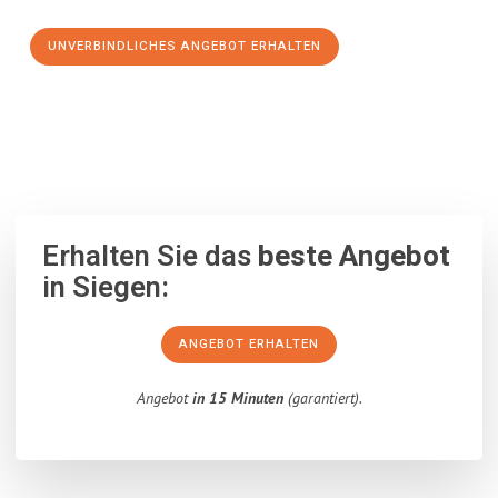
UNVERBINDLICHES ANGEBOT ERHALTEN
100% unverbindlich
– Garantiert eine Antwort
innerhalb von 15
Minuten
.
Erhalten Sie das
beste Angebot
in Siegen:
ANGEBOT ERHALTEN
Angebot
in 15 Minuten
(garantiert).