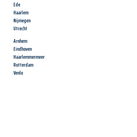
Ede
Haarlem
Nijmegen
Utrecht
Arnhem
Eindhoven
Haarlemmermeer
Rotterdam
Venlo
Jetzt anfragen &
Angebot
mit Best-Preis
erhalten!