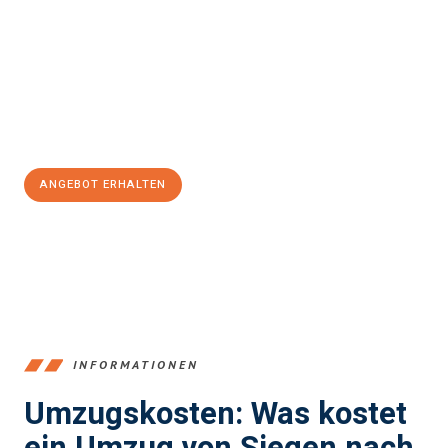
und stressfrei Ihr Umzug Siegen Heerlen-Kerkrade
sein kann.
Unser Expertenteam steht bereit, um Ihnen einen reibungslosen
Übergang in Ihr neues Zuhause zu garantieren.
Jetzt
unverbindliches Angebot
erhalten &
100€ sparen:
ANGEBOT ERHALTEN
+4915792653394
INFORMATIONEN
Umzugskosten: Was kostet