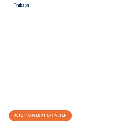
Trabzon
Jetzt anfragen &
Angebot
mit Best-Preis
erhalten!
Schicken Sie uns jetzt Ihre unverbindliche Anfrage und sichern
Sie sich Ihr
individuelles Umzugsangebot für Ihr Anliegen in
Siegen
zum Best-Preis! Nutzen Sie die Gelegenheit für einen
stressfreien Umzug
mit maximalem Komfort:
JETZT ANGEBOT ERHALTEN