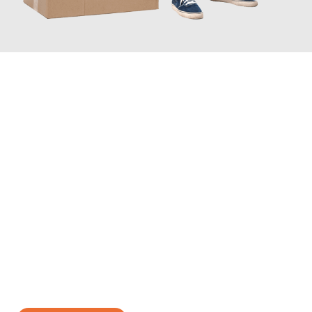
JETZT ANFRAGEN
Erleben Sie mit Umzugsmeister Ebersbacher Siegen, wie
einfach
und stressfrei Ihr Umzug Siegen Manisa
sein kann. Unser
Expertenteam steht bereit, um Ihnen einen reibungslosen
Übergang in Ihr neues Zuhause zu garantieren.
Jetzt
unverbindliches Angebot
erhalten &
100€ sparen: