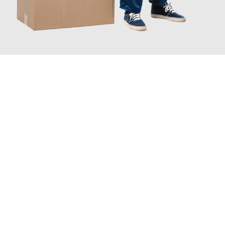
JETZT ANFRAGEN
Erleben Sie mit Umzugsmeister Ebersbacher Siegen, wie
einfach
und stressfrei Ihr Umzug Siegen Erzincan
sein kann. Unser
Expertenteam steht bereit, um Ihnen einen reibungslosen
Übergang in Ihr neues Zuhause zu garantieren.
Jetzt
unverbindliches Angebot
erhalten &
100€ sparen: