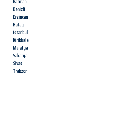
Batman
Denizli
Erzincan
Hatay
Istanbul
Kirikkale
Malatya
Sakarya
Sivas
Trabzon
Jetzt anfragen &
Angebot
mit Best-Preis
erhalten!