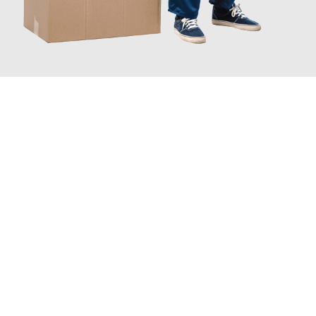
JETZT ANFRAGEN
Erleben Sie mit Umzugsmeister Ebersbacher Siegen, wie
einfach
und stressfrei Ihr Umzug Siegen Batman
sein kann. Unser
Expertenteam steht bereit, um Ihnen einen reibungslosen
Übergang in Ihr neues Zuhause zu garantieren.
Jetzt
unverbindliches Angebot
erhalten &
100€ sparen: