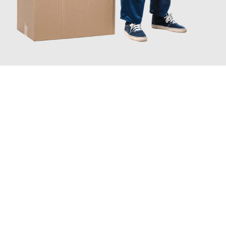
JETZT ANFRAGEN
Erleben Sie mit Umzugsmeister Ebersbacher Siegen, wie
einfach
und stressfrei Ihr Umzug Siegen Iskenderun
sein kann. Unser
Expertenteam steht bereit, um Ihnen einen reibungslosen
Übergang in Ihr neues Zuhause zu garantieren.
Jetzt
unverbindliches Angebot
erhalten &