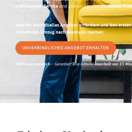
erstklassigen Service
und sichern Sie sich die
besten Prei
Jetzt Ihr individuelles Angebot anfordern und den ersten
stressfreien Umzug nach Besançon machen:
UNVERBINDLICHES ANGEBOT ERHALTEN
100% unverbindlich
– Garantiert eine Antwort
innerhalb von 15 Min