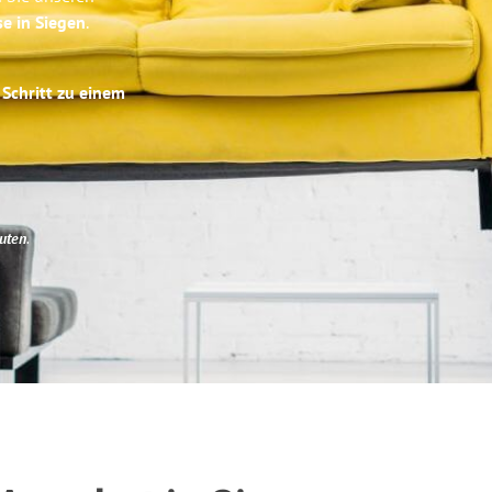
se in Siegen
.
 Schritt zu einem
uten
.