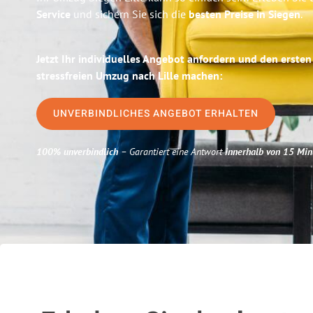
Service
und sichern Sie sich die
besten Preise in Siegen
.
Jetzt Ihr individuelles Angebot anfordern und den ersten
stressfreien Umzug nach Lille machen:
UNVERBINDLICHES ANGEBOT ERHALTEN
100% unverbindlich
– Garantiert eine Antwort
innerhalb von 15 Min