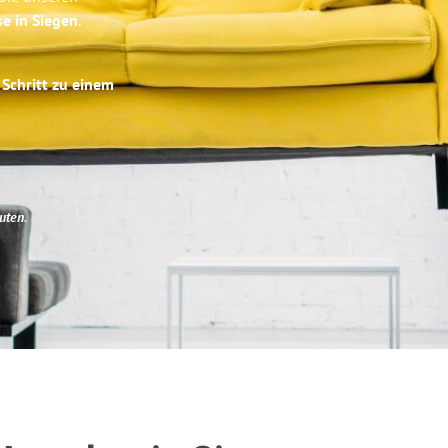
se in Siegen
.
 Schritt zu einem
uten
.