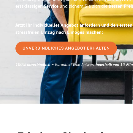
erstklassigen Service
und sichern Sie sich die
besten Prei
Jetzt Ihr individuelles Angebot anfordern und den ersten
stressfreien Umzug nach Limoges machen:
UNVERBINDLICHES ANGEBOT ERHALTEN
100% unverbindlich
– Garantiert eine Antwort
innerhalb von 15 Min