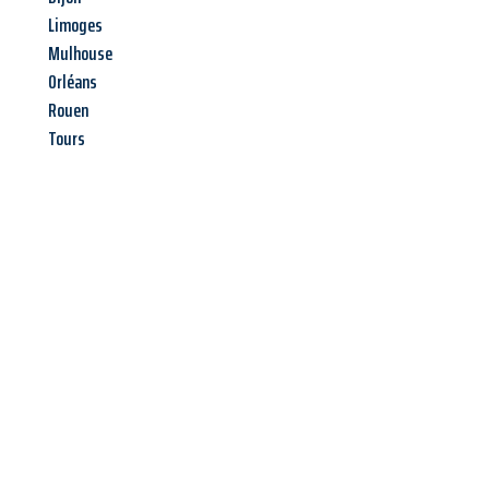
Limoges
Mulhouse
Orléans
Rouen
Tours
Jetzt anfragen &
Angebot
mit Best-Preis
erhalten!
Schicken Sie uns jetzt Ihre unverbindliche Anfrage und sichern
Sie sich Ihr
individuelles Umzugsangebot für Ihr Anliegen in
Siegen
zum Best-Preis! Nutzen Sie die Gelegenheit für einen
stressfreien Umzug
mit maximalem Komfort: