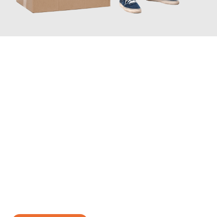
JETZT ANFRAGEN
Erleben Sie mit Umzugsmeister Ebersbacher Siegen, wie
einfach
und stressfrei Ihr Umzug Siegen Paris
sein kann. Unser
Expertenteam steht bereit, um Ihnen einen reibungslosen
Übergang in Ihr neues Zuhause zu garantieren.
Jetzt
unverbindliches Angebot
erhalten &
100€ sparen: