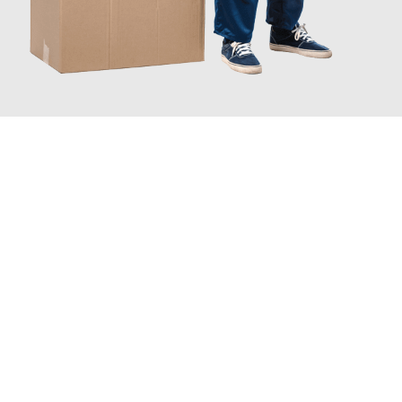
JETZT ANFRAGEN
Erleben Sie mit Umzugsmeister Ebersbacher Siegen, wie
einfach
und stressfrei Ihr Umzug Siegen Marseille
sein kann. Unser
Expertenteam steht bereit, um Ihnen einen reibungslosen
Übergang in Ihr neues Zuhause zu garantieren.
Jetzt
unverbindliches Angebot
erhalten &