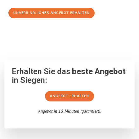
UNVERBINDLICHES ANGEBOT ERHALTEN
100% unverbindlich
– Garantiert eine Antwort
innerhalb von 15
Minuten
.
Erhalten Sie das
beste Angebot
in Siegen:
ANGEBOT ERHALTEN
Angebot
in 15 Minuten
(garantiert).