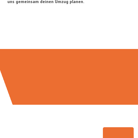
uns gemeinsam deinen Umzug planen.
Umzugsmeister Ebersbacher in
Zahlen: