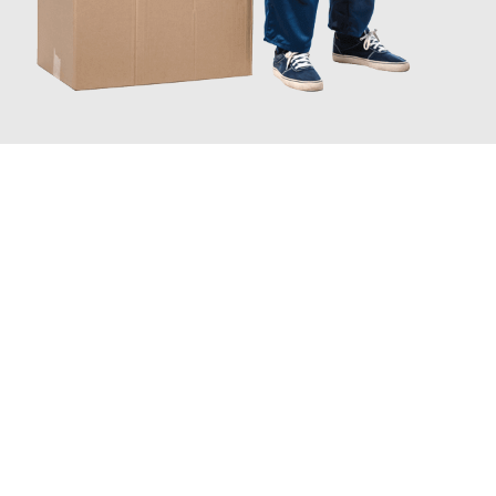
JETZT ANFRAGEN
Erleben Sie mit Umzugsmeister Ebersbacher Siegen, wie
einfach
und stressfrei Ihr Umzug Siegen Albacete
sein kann. Unser
Expertenteam steht bereit, um Ihnen einen reibungslosen
Übergang in Ihr neues Zuhause zu garantieren.
Jetzt
unverbindliches Angebot
erhalten &