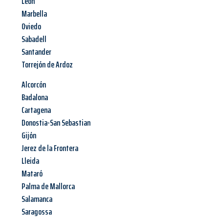
León
Marbella
Oviedo
Sabadell
Santander
Torrejón de Ardoz
Alcorcón
Badalona
Cartagena
Donostia-San Sebastian
Gijón
Jerez de la Frontera
Lleida
Mataró
Palma de Mallorca
Salamanca
Saragossa