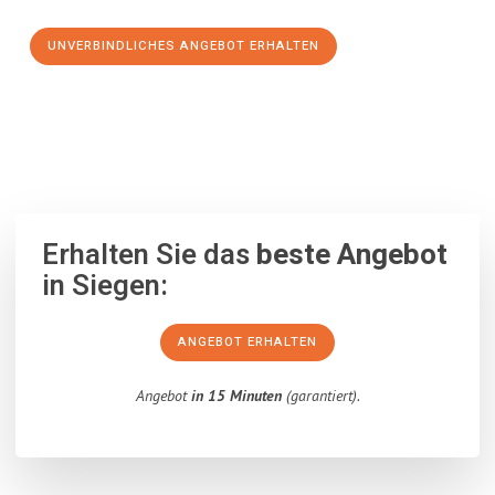
UNVERBINDLICHES ANGEBOT ERHALTEN
100% unverbindlich
– Garantiert eine Antwort
innerhalb von 15
Minuten
.
Erhalten Sie das
beste Angebot
in Siegen:
ANGEBOT ERHALTEN
Angebot
in 15 Minuten
(garantiert).