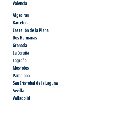
Valencia
Algeciras
Barcelona
Castellón de la Plana
Dos Hermanas
Granada
La Coruña
Logroño
Móstoles
Pamplona
San Cristóbal de la Laguna
Sevilla
Valladolid