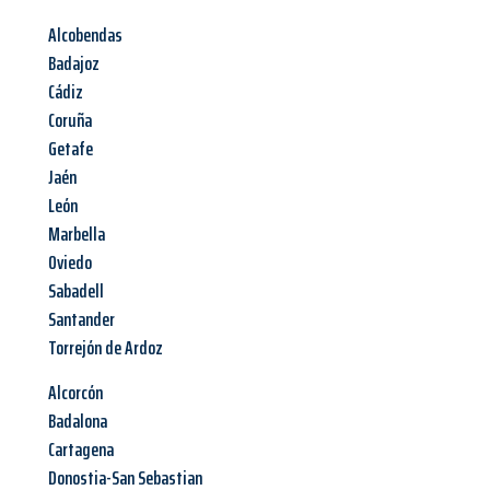
Alcobendas
Badajoz
Cádiz
Coruña
Getafe
Jaén
León
Marbella
Oviedo
Sabadell
Santander
Torrejón de Ardoz
Alcorcón
Badalona
Cartagena
Donostia-San Sebastian