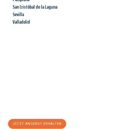
San Cristóbal de la Laguna
Sevilla
Valladolid
Jetzt anfragen &
Angebot
mit Best-Preis
erhalten!
Schicken Sie uns jetzt Ihre unverbindliche Anfrage und sichern
Sie sich Ihr
individuelles Umzugsangebot für Ihr Anliegen in
Siegen
zum Best-Preis! Nutzen Sie die Gelegenheit für einen
stressfreien Umzug
mit maximalem Komfort:
JETZT ANGEBOT ERHALTEN