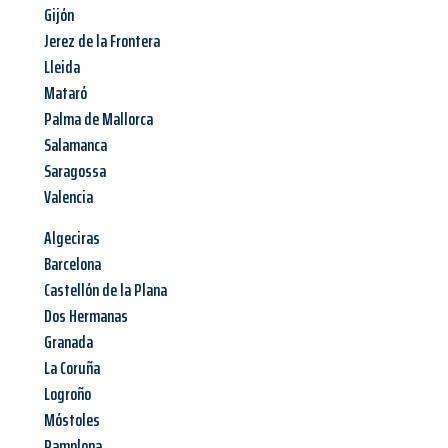
Gijón
Jerez de la Frontera
Lleida
Mataró
Palma de Mallorca
Salamanca
Saragossa
Valencia
Algeciras
Barcelona
Castellón de la Plana
Dos Hermanas
Granada
La Coruña
Logroño
Móstoles
Pamplona