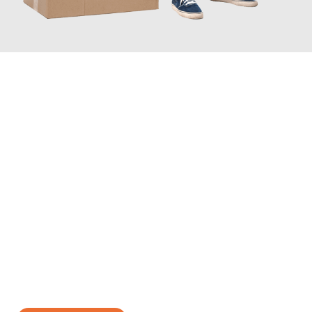
JETZT ANFRAGEN
Erleben Sie mit Umzugsmeister Ebersbacher Siegen, wie
einfach
und stressfrei Ihr Umzug Siegen Reus
sein kann. Unser
Expertenteam steht bereit, um Ihnen einen reibungslosen
Übergang in Ihr neues Zuhause zu garantieren.
Jetzt
unverbindliches Angebot
erhalten &
100€ sparen: