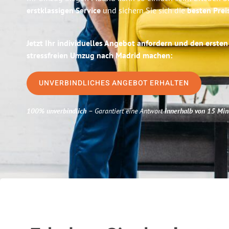
erstklassigen Service
und sichern Sie sich die
besten Prei
Jetzt Ihr individuelles Angebot anfordern und den ersten
stressfreien Umzug nach Madrid machen:
UNVERBINDLICHES ANGEBOT ERHALTEN
100% unverbindlich
– Garantiert eine Antwort
innerhalb von 15 Min