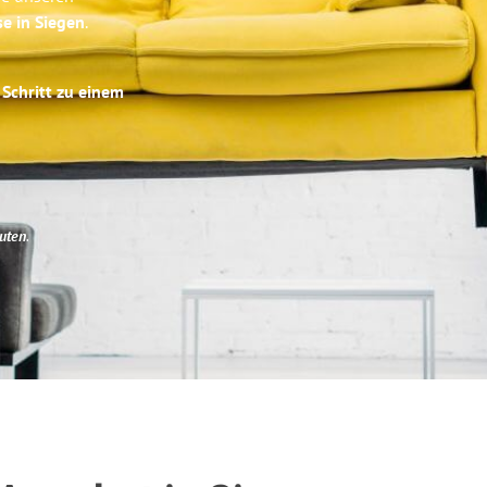
se in Siegen
.
 Schritt zu einem
uten
.