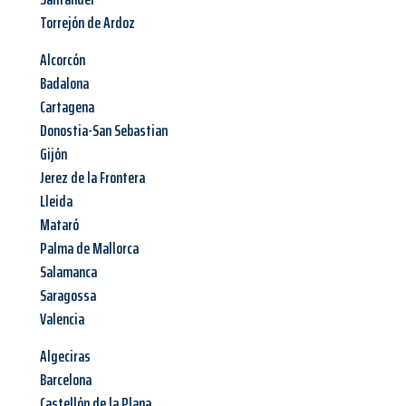
Torrejón de Ardoz
Alcorcón
Badalona
Cartagena
Donostia-San Sebastian
Gijón
Jerez de la Frontera
Lleida
Mataró
Palma de Mallorca
Salamanca
Saragossa
Valencia
Algeciras
Barcelona
Castellón de la Plana