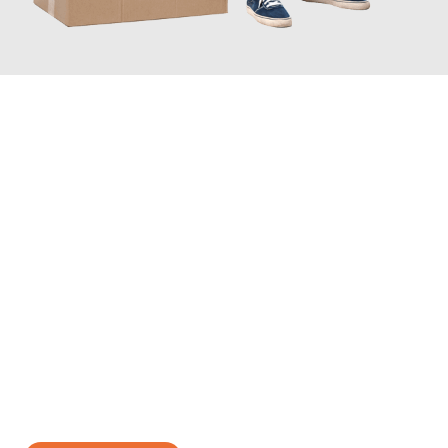
JETZT ANFRAGEN
Erleben Sie mit Umzugsmeister Ebersbacher Siegen, wie
einfach
und stressfrei Ihr Umzug Siegen Lleida
sein kann. Unser
Expertenteam steht bereit, um Ihnen einen reibungslosen
Übergang in Ihr neues Zuhause zu garantieren.
Jetzt
unverbindliches Angebot
erhalten &
100€ sparen: