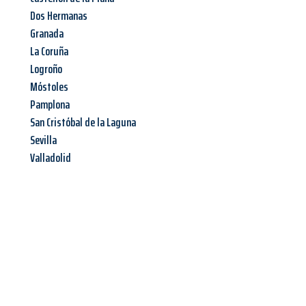
Dos Hermanas
Granada
La Coruña
Logroño
Móstoles
Pamplona
San Cristóbal de la Laguna
Sevilla
Valladolid
Jetzt anfragen &
Angebot
mit Best-Preis
erhalten!