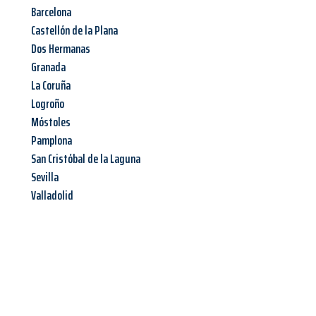
Barcelona
Castellón de la Plana
Dos Hermanas
Granada
La Coruña
Logroño
Móstoles
Pamplona
San Cristóbal de la Laguna
Sevilla
Valladolid
Jetzt anfragen &
Angebot