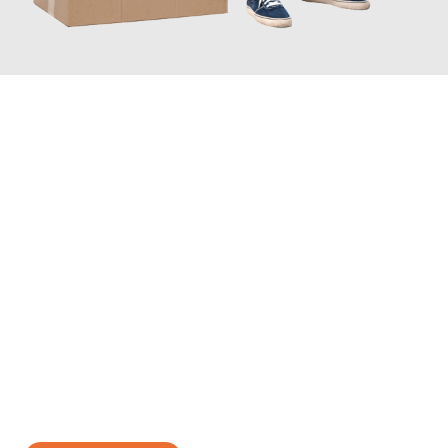
JETZT ANFRAGEN
Erleben Sie mit Umzugsmeister Ebersbacher Siegen, wie
einfach
und stressfrei Ihr Umzug Siegen Bilbao
sein kann. Unser
Expertenteam steht bereit, um Ihnen einen reibungslosen
Übergang in Ihr neues Zuhause zu garantieren.
Jetzt
unverbindliches Angebot
erhalten &
100€ sparen: