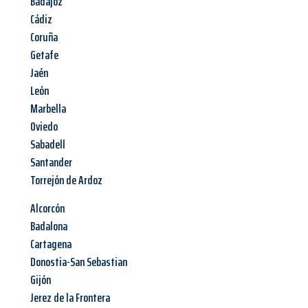
Badajoz
Cádiz
Coruña
Getafe
Jaén
León
Marbella
Oviedo
Sabadell
Santander
Torrejón de Ardoz
Alcorcón
Badalona
Cartagena
Donostia-San Sebastian
Gijón
Jerez de la Frontera