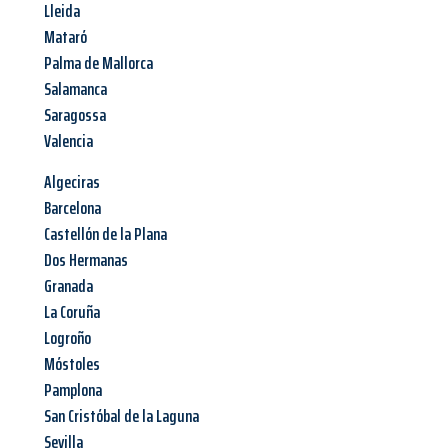
Lleida
Mataró
Palma de Mallorca
Salamanca
Saragossa
Valencia
Algeciras
Barcelona
Castellón de la Plana
Dos Hermanas
Granada
La Coruña
Logroño
Móstoles
Pamplona
San Cristóbal de la Laguna
Sevilla