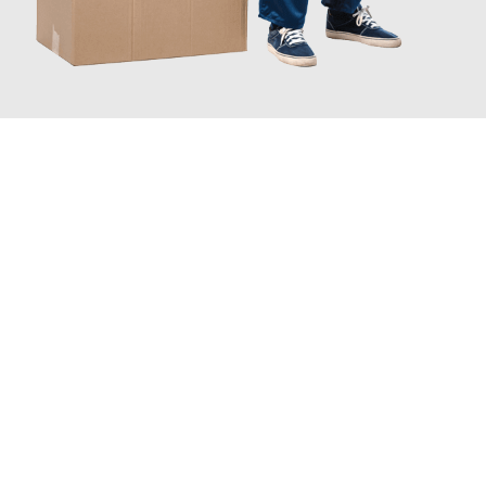
JETZT ANFRAGEN
Erleben Sie mit Umzugsmeister Ebersbacher Siegen, wie
einfach
und stressfrei Ihr Umzug Siegen Córdoba
sein kann. Unser
Expertenteam steht bereit, um Ihnen einen reibungslosen
Übergang in Ihr neues Zuhause zu garantieren.
Jetzt
unverbindliches Angebot
erhalten &
100€ sparen: