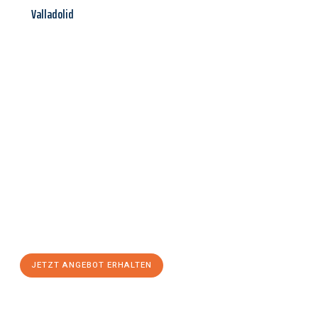
Valladolid
Jetzt anfragen &
Angebot
mit Best-Preis
erhalten!
Schicken Sie uns jetzt Ihre unverbindliche Anfrage und sichern
Sie sich Ihr
individuelles Umzugsangebot für Ihr Anliegen in
Siegen
zum Best-Preis! Nutzen Sie die Gelegenheit für einen
stressfreien Umzug
mit maximalem Komfort:
JETZT ANGEBOT ERHALTEN